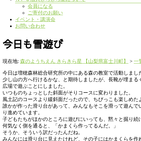
会員になる
ご寄付のお願い
イベント・講演会
お問い合わせ
今日も雪遊び
現在地:
森のようちえん きらきら星 【山梨県富士川町】
>
一
今日は増穂森林総合研究所の中にある森の教室で活動しまし
少し山の方へ行けるかな、と期待しましたが、長靴が埋まる
広場で遊ぶことにしました。
いつものちょっとした斜面がそりコースに変わりました。
風土記のコースより緩斜面だったので、ちびっこも楽しめた
誰かが作った滑り台があって、みんなもそこを滑って遊んで
り進めています。
子どもたちがほかのところに遊びにいっても、黙々と掘り続
何気なく側を通ると、「かまくら作ってるんだ。」
そうか、そういう訳だったんだね。
みんなには滑り台に見えたけれど、その子にはかまくらを作