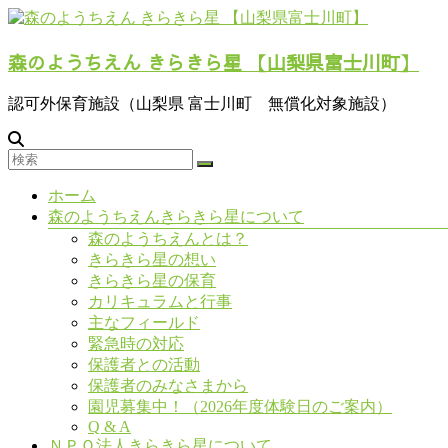
コ
ン
森のようちえん きらきら星 【山梨県富士川町】
テ
ン
ツ
認可外保育施設（山梨県 富士川町 無償化対象施設）
へ
ス
キ
ッ
メ
ホーム
プ
ニ
森のようちえんきらきら星について
ュ
森のようちえんとは？
ー
きらきら星の想い
きらきら星の保育
カリキュラムと行事
主なフィールド
緊急時の対応
保護者との活動
保護者のみなさまから
園児募集中！（2026年度体験日のご案内）
Q & A
ＮＰＯ法人きらきら星について