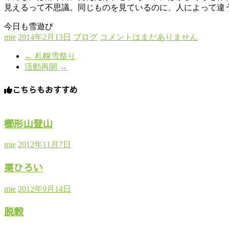
見えるって不思議。同じものを見ているのに、人によって違
今日も雪遊び
mie
2014年2月13日
ブログ
コメントはまだありません
←
札幌雪祭り
活動再開
→
こちらもおすすめ
櫛形山登山
mie
2012年11月7日
栗ひろい
mie
2012年9月14日
脱穀