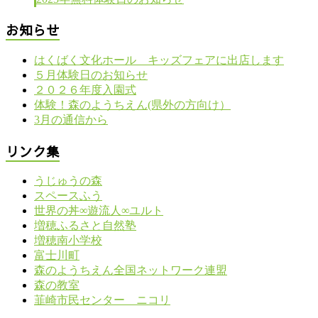
お知らせ
はくばく文化ホール キッズフェアに出店します
５月体験日のお知らせ
２０２６年度入園式
体験！森のようちえん(県外の方向け）
3月の通信から
リンク集
うじゅうの森
スペースふう
世界の丼∞遊流人∞ユルト
増穂ふるさと自然塾
増穂南小学校
富士川町
森のようちえん全国ネットワーク連盟
森の教室
韮崎市民センター ニコリ