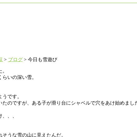
覧
>
ブログ
>
今日も雪遊び
た。
くらいの深い雪。
ようです。
いたのですが、ある子が滑り台にシャベルで穴をあけ始めまし
け、、、
れそうな雪の山に見えたんだ。