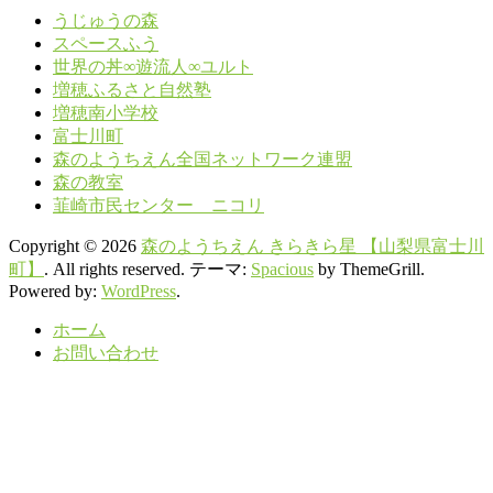
うじゅうの森
スペースふう
世界の丼∞遊流人∞ユルト
増穂ふるさと自然塾
増穂南小学校
富士川町
森のようちえん全国ネットワーク連盟
森の教室
韮崎市民センター ニコリ
Copyright © 2026
森のようちえん きらきら星 【山梨県富士川
町】
. All rights reserved. テーマ:
Spacious
by ThemeGrill.
Powered by:
WordPress
.
ホーム
お問い合わせ