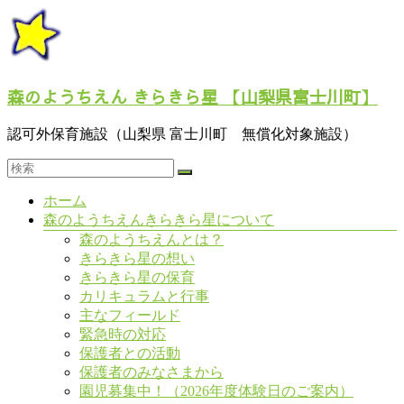
コ
ン
テ
ン
ツ
森のようちえん きらきら星 【山梨県富士川町】
へ
ス
認可外保育施設（山梨県 富士川町 無償化対象施設）
キ
ッ
プ
メ
ホーム
ニ
森のようちえんきらきら星について
ュ
森のようちえんとは？
ー
きらきら星の想い
きらきら星の保育
カリキュラムと行事
主なフィールド
緊急時の対応
保護者との活動
保護者のみなさまから
園児募集中！（2026年度体験日のご案内）