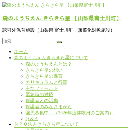
コ
ン
森のようちえん きらきら星 【山梨県富士川町】
テ
ン
ツ
認可外保育施設（山梨県 富士川町 無償化対象施設）
へ
ス
キ
メ
ホーム
ッ
ニ
森のようちえんきらきら星について
プ
ュ
森のようちえんとは？
ー
きらきら星の想い
きらきら星の保育
カリキュラムと行事
主なフィールド
緊急時の対応
保護者との活動
保護者のみなさまから
園児募集中！（2026年度体験日のご案内）
Q & A
ＮＰＯ法人きらきら星について