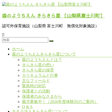
コ
ン
森のようちえん きらきら星 【山梨県富士川町】
テ
ン
ツ
認可外保育施設（山梨県 富士川町 無償化対象施設）
へ
ス
キ
ッ
メ
ホーム
プ
ニ
森のようちえんきらきら星について
ュ
森のようちえんとは？
ー
きらきら星の想い
きらきら星の保育
カリキュラムと行事
主なフィールド
緊急時の対応
保護者との活動
保護者のみなさまから
園児募集中！（2026年度体験日のご案内）
Q & A
ＮＰＯ法人きらきら星について