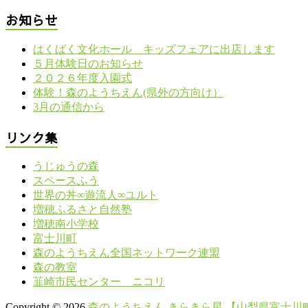
お知らせ
はくばく文化ホール キッズフェアに出店します
５月体験日のお知らせ
２０２６年度入園式
体験！森のようちえん(県外の方向け）
3月の通信から
リンク集
うじゅうの森
スペースふう
世界の丼∞遊流人∞ユルト
増穂ふるさと自然塾
増穂南小学校
富士川町
森のようちえん全国ネットワーク連盟
森の教室
韮崎市民センター ニコリ
Copyright © 2026
森のようちえん きらきら星 【山梨県富士川