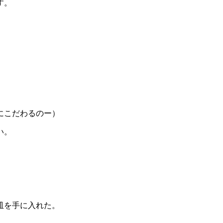
す。
にこだわるのー）
い。
皿を手に入れた。