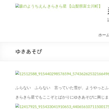
コ
ン
テ
ン
ツ
へ
ス
ホー
キ
ッ
プ
ゆきあそび
ふらない ふらない 言っていた雪が、ようやっとふ
きらきら星でもここぞとばかりにゆきあそびに興じま