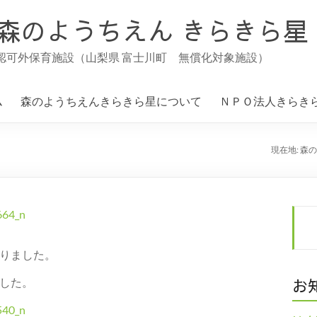
森のようちえん きらきら星
認可外保育施設（山梨県 富士川町 無償化対象施設）
ム
森のようちえんきらきら星について
ＮＰＯ法人きらき
現在地:
森の
りました。
した。
お