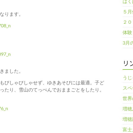
はく
５月
なります。
２０
体験
3月
リ
きました。
うじ
もびしゃびしゃせず、ゆきあそびには最適。子ど
スペ
ったり、雪山のてっぺんでおままごとをしたり。
世界
増穂
増穂
富士