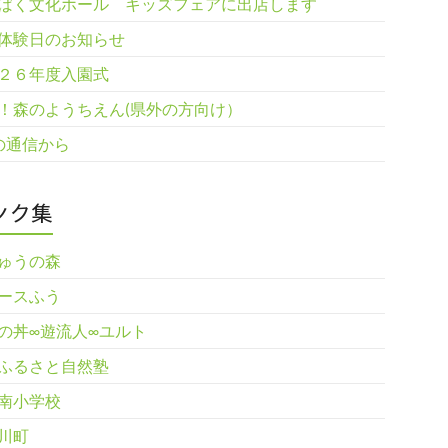
ばく文化ホール キッズフェアに出店します
体験日のお知らせ
２６年度入園式
！森のようちえん(県外の方向け）
の通信から
ンク集
ゅうの森
ースふう
の丼∞遊流人∞ユルト
ふるさと自然塾
南小学校
川町