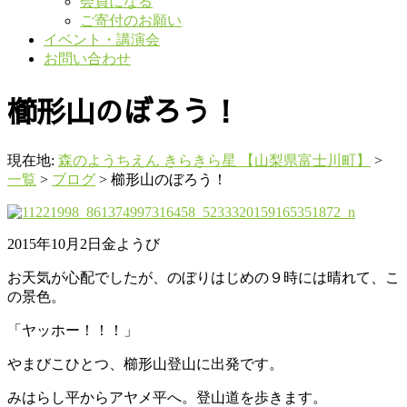
会員になる
ご寄付のお願い
イベント・講演会
お問い合わせ
櫛形山のぼろう！
現在地:
森のようちえん きらきら星 【山梨県富士川町】
>
一覧
>
ブログ
>
櫛形山のぼろう！
2015年10月2日金ようび
お天気が心配でしたが、のぼりはじめの９時には晴れて、こ
の景色。
「ヤッホー！！！」
やまびこひとつ、櫛形山登山に出発です。
みはらし平からアヤメ平へ。登山道を歩きます。