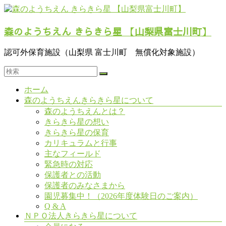
コ
ン
森のようちえん きらきら星 【山梨県富士川町】
テ
ン
ツ
認可外保育施設（山梨県 富士川町 無償化対象施設）
へ
ス
キ
メ
ホーム
ッ
ニ
森のようちえんきらきら星について
プ
ュ
森のようちえんとは？
ー
きらきら星の想い
きらきら星の保育
カリキュラムと行事
主なフィールド
緊急時の対応
保護者との活動
保護者のみなさまから
園児募集中！（2026年度体験日のご案内）
Q & A
ＮＰＯ法人きらきら星について