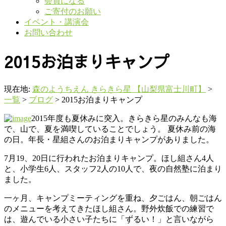
会員になる
ご寄付のお願い
イベント・講演会
お問い合わせ
2015お泊まりキャンプ
現在地:
森のようちえん きらきら星 【山梨県富士川町】
>
一覧
>
ブログ
>
2015お泊まりキャンプ
2015年度も夏休みに突入。きらきら星のみんなも海
で、山で、夏を満喫していることでしょう。 夏休み前の海
の日。年長・星組さんのお泊まりキャンプがありました。
7月19、20日に行われたお泊まりキャンプ。ほし組さん4人
と、小学生6人、スタッフ2人の10人で、夜の自然塾に泊まり
ました。
一ヶ月、キャンプミーティングを重ね、夕ごはん、朝ごはん
のメニューを考えてきたほし組さん。野外炊飯での練習で
は、遊んでいる小さい子たちに「ずるい！」と言いながら