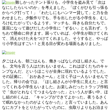
難しかったテント張りも、小学生を盗み見て「次は
なにしたらいいのか」を考えました。「ぼくがひも引っ張る
からペグ打って！」「わたしにもハンマー貸して」と力を合
わせました。夕飯作りでも、手を出したがる小学生を、むし
ろけむたがっているようす。マッチも、蒔きも自分たちで。
退屈になって遊びだした小学生に「ずるい」とも言わず、う
ちわで懸命に仰ぎます。困っていれば、小学生が助けてくれ
て、消えかけた火をつけてくれました。そうすると、やっぱ
り小学生はすごい！と見る目が変わる場面もありました。
夕ごはんも、朝ごはんも、働きっぱなしのほし組さん。で
も、文句を言う人はだれもいません。これはぼくたちのキャ
ンプなんだ、というほこりが全身に現れているようでした。
その証拠に、「おかあさーん」と泣く子は一人もいませんで
した。帰りの会では、「ほし組さんが小学生に見えた」と言
ってくれる小学生もいました。お楽しみだったトラップ作戦
で「虫がとれなくてつまらなかった」という人が多い中、ほ
し組のHくんは、「キャンプができてよかった。夜うるさく
て眠れなかったのがよくなかった」と言っていました。あん
なにカブトをとりたがっていたのに、虫取りよりもお泊まり