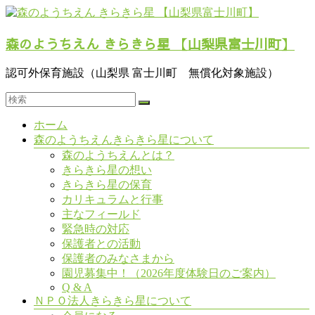
コ
ン
森のようちえん きらきら星 【山梨県富士川町】
テ
ン
ツ
認可外保育施設（山梨県 富士川町 無償化対象施設）
へ
ス
キ
メ
ホーム
ッ
ニ
森のようちえんきらきら星について
プ
ュ
森のようちえんとは？
ー
きらきら星の想い
きらきら星の保育
カリキュラムと行事
主なフィールド
緊急時の対応
保護者との活動
保護者のみなさまから
園児募集中！（2026年度体験日のご案内）
Q & A
ＮＰＯ法人きらきら星について