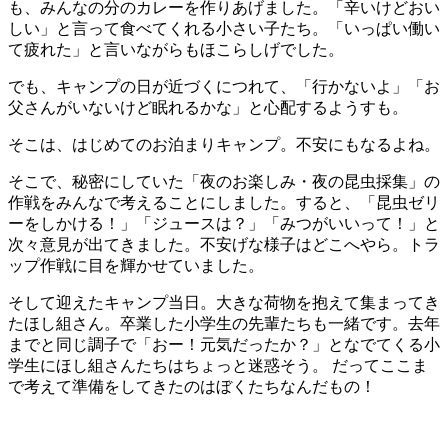
も、みんなの分のカレーを作りあげました。「辛いけどおい
しい」と言って食べてくれる小さい子たち。「いっぱい働い
て疲れた」と言いながらもほこらしげでした。
でも、キャンプの日が近づくにつれて、「行かないよ」「お
父さんがいないけど眠れるかな」と心配するようすも。
そこは、はじめてのお泊まりキャンプ。不安にもなるよね。
そこで、秘密にしていた「夜のお楽しみ・夜の昆虫採集」の
作戦をみんなで考えることにしました。すると、「昆虫ゼリ
ーをしかける！」「ジュースは？」「みつがいいって！」と
次々意見が出てきました。不安げな様子はどこへやら。トラ
ップ作戦に目を輝かせていました。
そして迎えたキャンプ当日。大きな荷物を抱えて集まってき
たほし組さん。卒業した小学生の先輩たちも一緒です。去年
までと同じ調子で「おー！元気だったか？」となでてくる小
学生にほし組さんたちはちょっと迷惑そう。 だってここま
で考えて準備をしてきたのはぼくたちなんだもの！