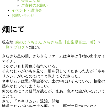
会員になる
ご寄付のお願い
イベント・講演会
お問い合わせ
畑にて
現在地:
森のようちえん きらきら星 【山梨県富士川町】
>
一覧
>
ブログ
>
畑にて
きらきら星の畑、きらきらファームは今年は作物の出来がイ
マイチ。
じゃがいもも黄色く枯れている。
そんなじゃがいもを見て、畑を貸してくださった方が「ネキ
リムシ」がいるのでは？と教えてくださった。
ネキリムシは黒い芋虫姿で、土の中にひそんでいて、植物の
茎をかじってしまうらしい。
何のために？と疑問が残るが、まあ、色々な虫がいるという
ことで。
さて、「ネキリムシ」退治、開始！！
地道にじゃがいもの土を掘って、一匹ずつ見つけてゆく。