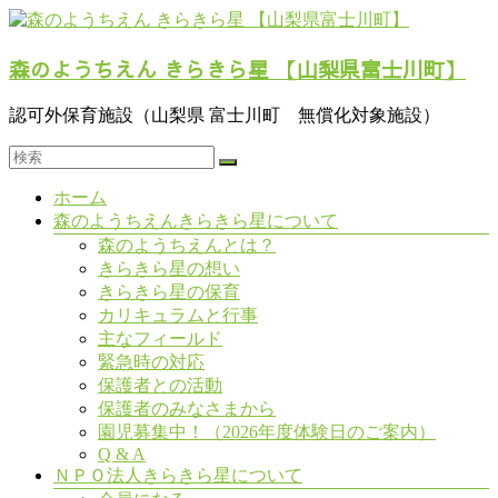
コ
ン
森のようちえん きらきら星 【山梨県富士川町】
テ
ン
ツ
認可外保育施設（山梨県 富士川町 無償化対象施設）
へ
ス
キ
メ
ホーム
ッ
ニ
森のようちえんきらきら星について
プ
ュ
森のようちえんとは？
ー
きらきら星の想い
きらきら星の保育
カリキュラムと行事
主なフィールド
緊急時の対応
保護者との活動
保護者のみなさまから
園児募集中！（2026年度体験日のご案内）
Q & A
ＮＰＯ法人きらきら星について