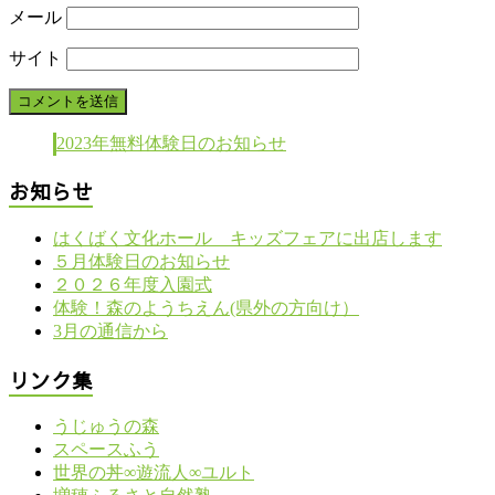
メール
サイト
2023年無料体験日のお知らせ
お知らせ
はくばく文化ホール キッズフェアに出店します
５月体験日のお知らせ
２０２６年度入園式
体験！森のようちえん(県外の方向け）
3月の通信から
リンク集
うじゅうの森
スペースふう
世界の丼∞遊流人∞ユルト