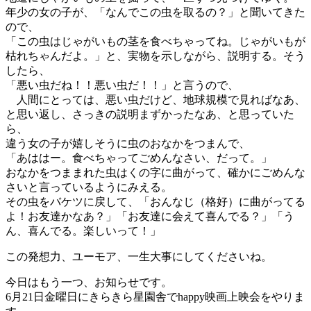
年少の女の子が、「なんでこの虫を取るの？」と聞いてきた
ので、
「この虫はじゃがいもの茎を食べちゃってね。じゃがいもが
枯れちゃんだよ。」と、実物を示しながら、説明する。そう
したら、
「悪い虫だね！！悪い虫だ！！」と言うので、
人間にとっては、悪い虫だけど、地球規模で見ればなあ、
と思い返し、さっきの説明まずかったなあ、と思っていた
ら、
違う女の子が嬉しそうに虫のおなかをつまんで、
「あははー。食べちゃってごめんなさい、だって。」
おなかをつままれた虫はくの字に曲がって、確かにごめんな
さいと言っているようにみえる。
その虫をバケツに戻して、「おんなじ（格好）に曲がってる
よ！お友達かなあ？」「お友達に会えて喜んでる？」「う
ん、喜んでる。楽しいって！」
この発想力、ユーモア、一生大事にしてくださいね。
今日はもう一つ、お知らせです。
6月21日金曜日にきらきら星園舎でhappy映画上映会をやりま