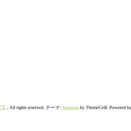
町】
. All rights reserved. テーマ:
Spacious
by ThemeGrill. Powered b