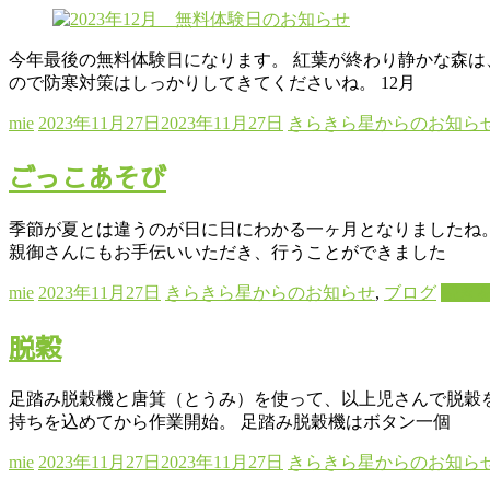
今年最後の無料体験日になります。 紅葉が終わり静かな森は
ので防寒対策はしっかりしてきてくださいね。 12月
mie
2023年11月27日
2023年11月27日
きらきら星からのお知ら
ごっこあそび
季節が夏とは違うのが日に日にわかる一ヶ月となりましたね。
親御さんにもお手伝いいただき、行うことができました
mie
2023年11月27日
きらきら星からのお知らせ
,
ブログ
続き
脱穀
足踏み脱穀機と唐箕（とうみ）を使って、以上児さんで脱穀
持ちを込めてから作業開始。 足踏み脱穀機はボタン一個
mie
2023年11月27日
2023年11月27日
きらきら星からのお知ら