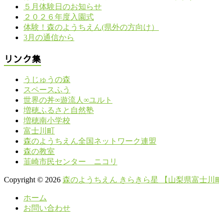
５月体験日のお知らせ
２０２６年度入園式
体験！森のようちえん(県外の方向け）
3月の通信から
リンク集
うじゅうの森
スペースふう
世界の丼∞遊流人∞ユルト
増穂ふるさと自然塾
増穂南小学校
富士川町
森のようちえん全国ネットワーク連盟
森の教室
韮崎市民センター ニコリ
Copyright © 2026
森のようちえん きらきら星 【山梨県富士川
ホーム
お問い合わせ