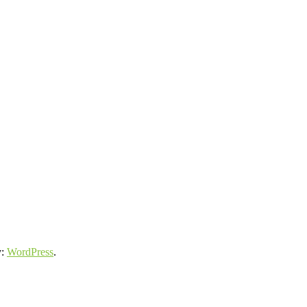
y:
WordPress
.