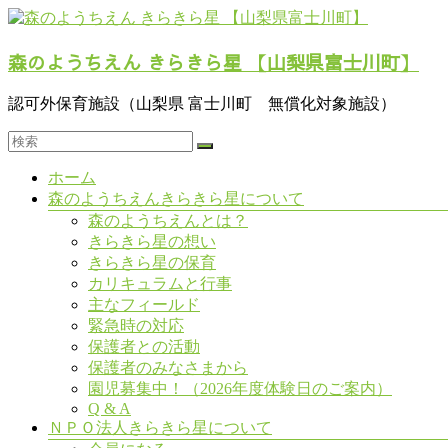
コ
ン
森のようちえん きらきら星 【山梨県富士川町】
テ
ン
ツ
認可外保育施設（山梨県 富士川町 無償化対象施設）
へ
ス
キ
メ
ホーム
ッ
ニ
森のようちえんきらきら星について
プ
ュ
森のようちえんとは？
ー
きらきら星の想い
きらきら星の保育
カリキュラムと行事
主なフィールド
緊急時の対応
保護者との活動
保護者のみなさまから
園児募集中！（2026年度体験日のご案内）
Q & A
ＮＰＯ法人きらきら星について